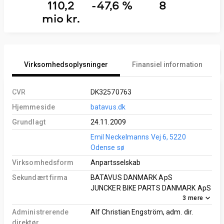
110,2
-47,6 %
8
mio kr.
Virksomhedsoplysninger
Finansiel information
CVR
DK32570763
Hjemmeside
batavus.dk
Grundlagt
24.11.2009
Emil Neckelmanns Vej 6, 5220
Odense sø
Virksomhedsform
Anpartsselskab
Sekundært firma
BATAVUS DANMARK ApS
JUNCKER BIKE PARTS DANMARK ApS
3
mere
Administrerende
Alf Christian Engström, adm. dir.
direktør