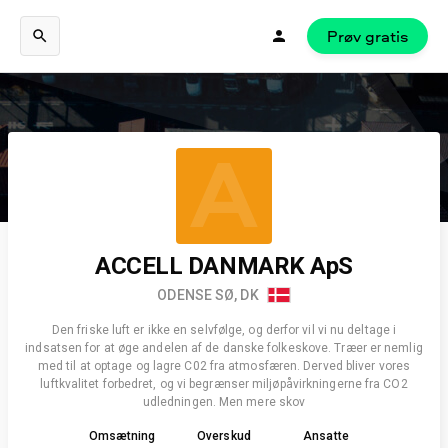
Prøv gratis
A
ACCELL DANMARK ApS
ODENSE SØ, DK
Den friske luft er ikke en selvfølge, og derfor vil vi nu deltage i
indsatsen for at øge andelen af de danske folkeskove. Træer er nemlig
med til at optage og lagre C02 fra atmosfæren. Derved bliver vores
luftkvalitet forbedret, og vi begrænser miljøpåvirkningerne fra CO2
udledningen. Men mere skov
Omsætning
Overskud
Ansatte