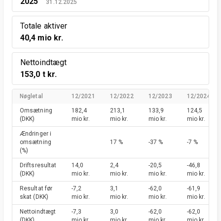
2025
31.12.2025
Totale aktiver
40,4 mio kr.
Nettoindtægt
153,0 t kr.
Nøgletal
12/2021
12/2022
12/2023
12/2024
Omsætning
182,4
213,1
133,9
124,5
(DKK)
mio kr.
mio kr.
mio kr.
mio kr.
Ændringer i
omsætning
17 %
-37 %
-7 %
(%)
Driftsresultat
14,0
2,4
-20,5
-46,8
(DKK)
mio kr.
mio kr.
mio kr.
mio kr.
Resultat før
-7,2
3,1
-62,0
-61,9
skat
(DKK)
mio kr.
mio kr.
mio kr.
mio kr.
Nettoindtægt
-7,3
3,0
-62,0
-62,0
(DKK)
mio kr.
mio kr.
mio kr.
mio kr.