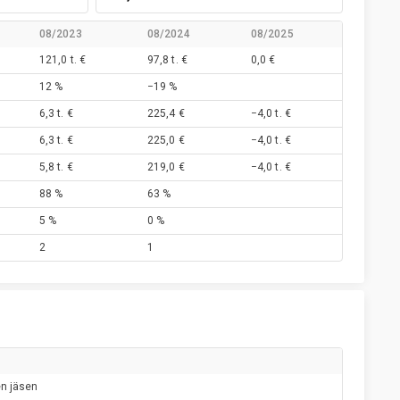
08/2023
08/2024
08/2025
121,0 t. €
97,8 t. €
0,0 €
12 %
−19 %
6,3 t. €
225,4 €
−4,0 t. €
6,3 t. €
225,0 €
−4,0 t. €
5,8 t. €
219,0 €
−4,0 t. €
88 %
63 %
5 %
0 %
2
1
en jäsen