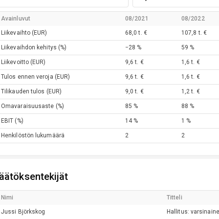
Avainluvut
08/2021
08/2022
Liikevaihto
(EUR)
68,0 t. €
107,8 t. €
Liikevaihdon kehitys
(%)
−28 %
59 %
Liikevoitto
(EUR)
9,6 t. €
1,6 t. €
Tulos ennen veroja
(EUR)
9,6 t. €
1,6 t. €
Tilikauden tulos
(EUR)
9,0 t. €
1,2 t. €
Omavaraisuusaste
(%)
85 %
88 %
EBIT
(%)
14 %
1 %
Henkilöstön lukumäärä
2
2
äätöksentekijät
Nimi
Titteli
Jussi
Björkskog
Hallitus: varsinain