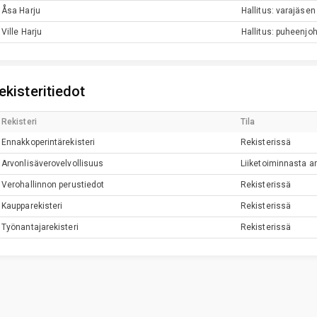
Åsa
Harju
Hallitus: varajäsen
Ville
Harju
Hallitus: puheenjoh
ekisteritiedot
Rekisteri
Tila
Ennakkoperintärekisteri
Rekisterissä
Arvonlisäverovelvollisuus
Liiketoiminnasta ar
Verohallinnon perustiedot
Rekisterissä
Kaupparekisteri
Rekisterissä
Työnantajarekisteri
Rekisterissä