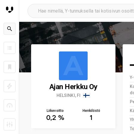
A
Y
Ajan Herkku Oy
Ko
d
HELSINKI, FI
Pe
Kä
Liikevoitto
Henkilöstö
0,2 %
1
Y
T