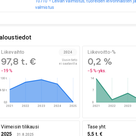
10710 – Leivän valmistus; tuoreiden leivonnaisten j
valmistus
aloustiedot
Liikevaihto
Liikevoitto-%
2024
97,8 t. €
0,2 %
Uusin tieto

ei saatavilla
−19 %
−5 %-yks.
130 t.
14
65,0 t.
7
0,0
0
2021
2022
2023
2024
2025
2021
2022
2023
Viimeisin tilikausi
Tase yht.
2025
5,5 t. €
31.8.2025