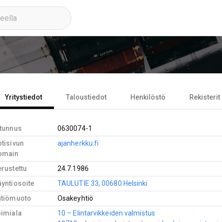
Yritystiedot
Taloustiedot
Henkilöstö
Rekisterit
-tunnus
0630074-1
tisivun
ajanherkku.fi
omain
rustettu
24.7.1986
yntiosoite
TAULUTIE 33, 00680 Helsinki
htiömuoto
Osakeyhtiö
oimiala
10 – Elintarvikkeiden valmistus