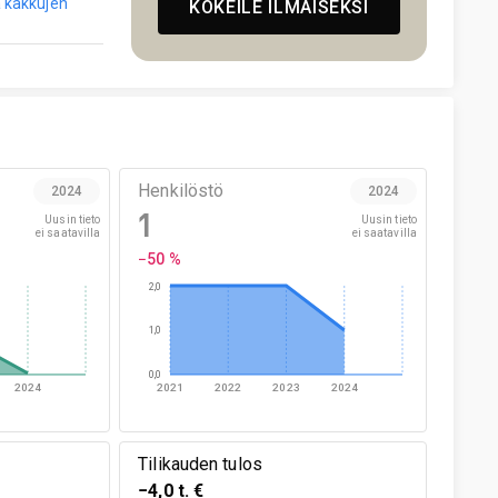
a kakkujen
KOKEILE ILMAISEKSI
Henkilöstö
2024
2024
1
Uusin tieto

Uusin tieto

ei saatavilla
ei saatavilla
−50 %
2,0
1,0
0,0
2024
2021
2022
2023
2024
Tilikauden tulos
−4,0 t. €