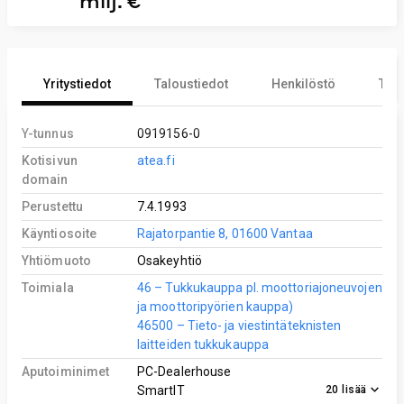
milj. €
Yritystiedot
Taloustiedot
Henkilöstö
Tekn
Y-tunnus
0919156-0
Kotisivun
atea.fi
domain
Perustettu
7.4.1993
Käyntiosoite
Rajatorpantie 8, 01600 Vantaa
Yhtiömuoto
Osakeyhtiö
Toimiala
46 – Tukkukauppa pl. moottoriajoneuvojen
ja moottoripyörien kauppa)
46500 – Tieto- ja viestintäteknisten
laitteiden tukkukauppa
Aputoiminimet
PC-Dealerhouse
20
lisää
SmartIT