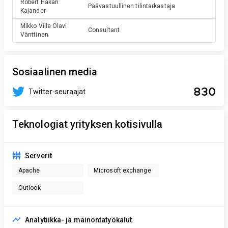
Robert Håkan
Päävastuullinen tilintarkastaja
Kajander
Mikko Ville Olavi
Consultant
Vänttinen
Sosiaalinen media
830
Twitter-seuraajat
Teknologiat yrityksen kotisivulla
Serverit
Apache
Microsoft exchange
Outlook
Analytiikka- ja mainontatyökalut