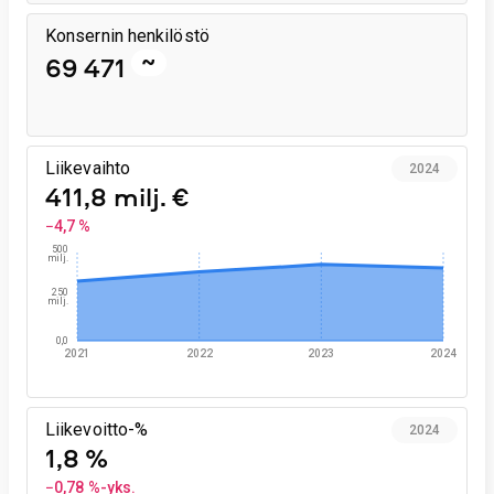
Konsernin henkilöstö
~
69 471
Liikevaihto
2024
411,8 milj. €
−4,7 %
500
milj.
250
milj.
0,0
2021
2022
2023
2024
Liikevoitto-%
2024
1,8 %
−0,78 %-yks.