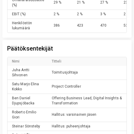
Omavaraisuusaste
29 %
21 %
27 %
23 %
(%)
EBIT
(%)
2 %
2 %
3 %
2 %
Henkilöstön
386
423
470
531
lukumäärä
Päätöksentekijät
Nimi
Titteli
Juha Antti
Toimitusjohtaja
Sihvonen
Satu Marjo Elina
Project Controller
Kokko
Ben Daniel
Offering Business Lead, Digital Insights &
Djupsjöbacka
Transformation
Roberto Emilio
Hallitus: varsinainen jäsen
Giori
Steinar
Sönsteby
Hallitus: puheenjohtaja