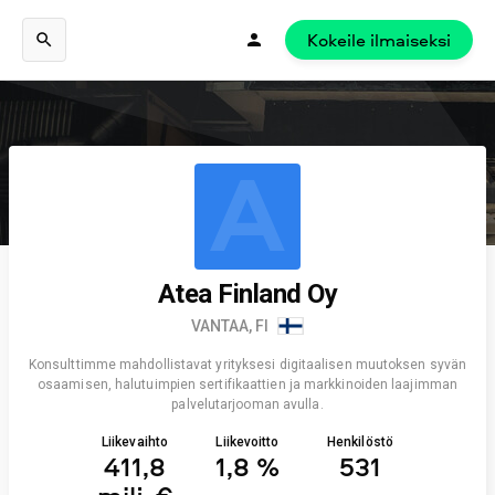
Kokeile ilmaiseksi
A
Atea Finland Oy
VANTAA, FI
Konsulttimme mahdollistavat yrityksesi digitaalisen muutoksen syvän
osaamisen, halutuimpien sertifikaattien ja markkinoiden laajimman
palvelutarjooman avulla.
Liikevaihto
Liikevoitto
Henkilöstö
411,8
1,8 %
531