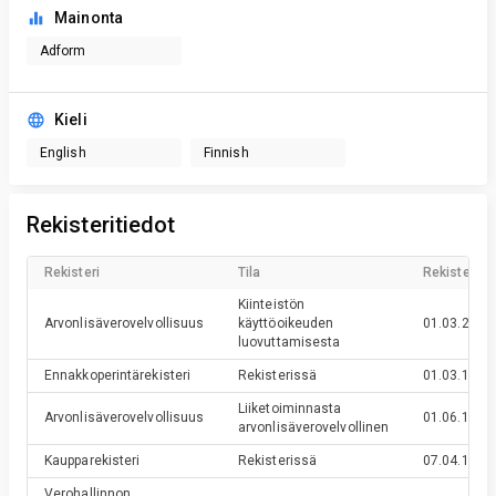
Mainonta
Adform
Kieli
English
Finnish
Rekisteritiedot
Rekisteri
Tila
Rekisteröin
Kiinteistön
Arvonlisäverovelvollisuus
käyttöoikeuden
01.03.2011
luovuttamisesta
Ennakkoperintärekisteri
Rekisterissä
01.03.1995
Liiketoiminnasta
Arvonlisäverovelvollisuus
01.06.1994
arvonlisäverovelvollinen
Kaupparekisteri
Rekisterissä
07.04.1993
Verohallinnon