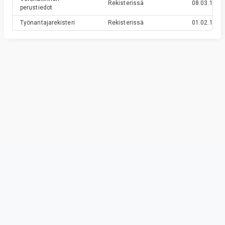
Rekisterissä
08.03.1993
perustiedot
Työnantajarekisteri
Rekisterissä
01.02.1993
Privacy & Terms
© Vainu.io Software Oy