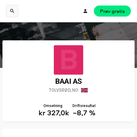
Prøv gratis
B
BAAI AS
TOLVSRØD, NO
Omsetning
Driftsresultat
kr 327,0k
−8,7 %