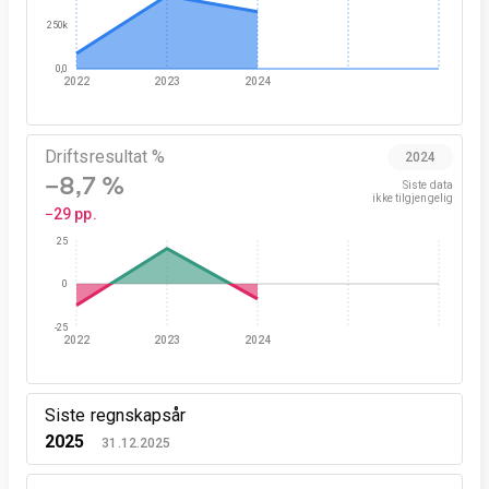
250k
0,0
2022
2023
2024
Driftsresultat %
2024
−8,7 %
Siste data

ikke tilgjengelig
−29 pp.
25
0
-25
2022
2023
2024
Siste regnskapsår
2025
31.12.2025