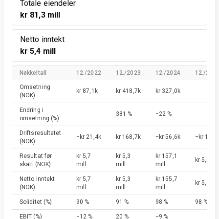
Totale eiendeler
kr 81,3 mill
Netto inntekt
kr 5,4 mill
Nøkkeltall
12./2022
12./2023
12./2024
12./202
Omsetning
kr 87,1k
kr 418,7k
kr 327,0k
(NOK)
Endring i
381 %
−22 %
omsetning
(%)
Driftsresultatet
−kr 21,4k
kr 168,7k
−kr 56,6k
−kr 152,
(NOK)
Resultat før
kr 5,7
kr 5,3
kr 157,1
kr 5,6 mi
skatt
(NOK)
mill
mill
mill
Netto inntekt
kr 5,7
kr 5,3
kr 155,7
kr 5,4 mi
(NOK)
mill
mill
mill
Soliditet
(%)
90 %
91 %
98 %
98 %
EBIT
(%)
−12 %
20 %
−9 %