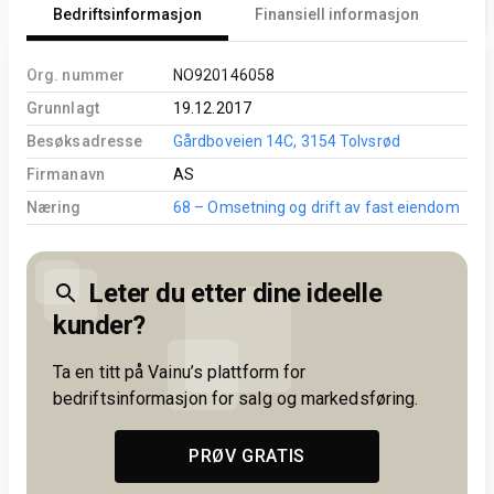
Bedriftsinformasjon
Finansiell informasjon
An
Org. nummer
NO920146058
Grunnlagt
19.12.2017
Besøksadresse
Gårdboveien 14C, 3154 Tolvsrød
Firmanavn
AS
Næring
68 – Omsetning og drift av fast eiendom
Leter du etter dine ideelle
kunder?
Ta en titt på Vainu’s plattform for
bedriftsinformasjon for salg og markedsføring.
PRØV GRATIS