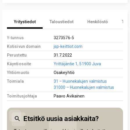
Yritystiedot
Taloustiedot
Henkilöstö
Tekn
Y-tunnus
3273576-5
Kotisivun domain
jsp-keittiot.com
Perustettu
31.7.2022
Käyntiosoite
Yrittäjäntie 1, 51900 Juva
Yhtiömuoto
Osakeyhtiö
Toimiala
31 – Huonekalujen valmistus
31000 – Huonekalujen valmistus
Toimitusjohtaja
Paavo Avikainen
Etsitkö uusia asiakkaita?