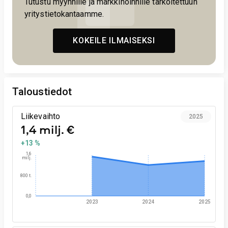
Tutustu myynnille ja markkinoinnille tarkoitettuun
yritystietokantaamme.
KOKEILE ILMAISEKSI
Taloustiedot
Liikevaihto
2025
1,4 milj. €
+13 %
1,6
milj.
800 t.
0,0
2023
2024
2025