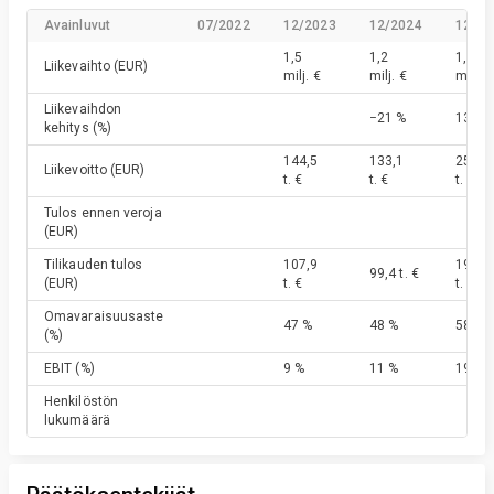
Avainluvut
07/2022
12/2023
12/2024
12/20
1,5
1,2
1,4
Liikevaihto
(EUR)
milj. €
milj. €
milj. €
Liikevaihdon
−21 %
13 %
kehitys
(%)
144,5
133,1
256,0
Liikevoitto
(EUR)
t. €
t. €
t. €
Tulos ennen veroja
(EUR)
Tilikauden tulos
107,9
193,3
99,4 t. €
(EUR)
t. €
t. €
Omavaraisuusaste
47 %
48 %
58 %
(%)
EBIT
(%)
9 %
11 %
19 %
Henkilöstön
lukumäärä