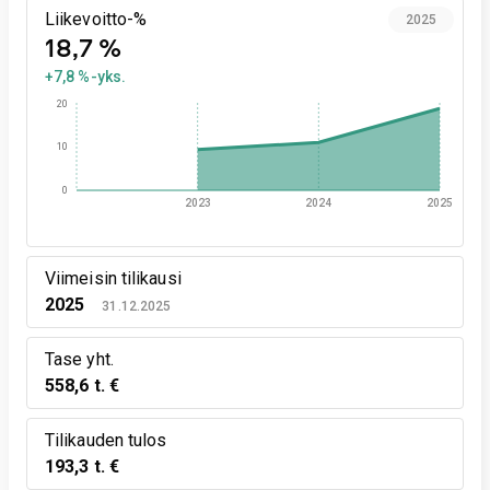
Liikevoitto-%
2025
18,7 %
+7,8 %-yks.
20
10
0
2023
2024
2025
Viimeisin tilikausi
2025
31.12.2025
Tase yht.
558,6 t. €
Tilikauden tulos
193,3 t. €