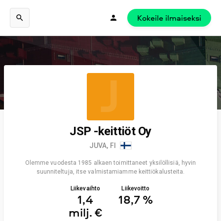
Kokeile ilmaiseksi
J
JSP -keittiöt Oy
JUVA, FI
Olemme vuodesta 1985 alkaen toimittaneet yksilöllisiä, hyvin
suunniteltuja, itse valmistamiamme keittiökalusteita.
Liikevaihto
Liikevoitto
1,4
18,7 %
milj. €