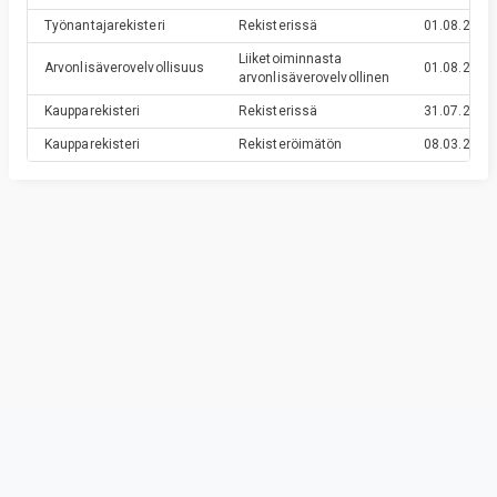
Työnantajarekisteri
Rekisterissä
01.08.2022
Liiketoiminnasta
Arvonlisäverovelvollisuus
01.08.2022
arvonlisäverovelvollinen
Kaupparekisteri
Rekisterissä
31.07.2022
Kaupparekisteri
Rekisteröimätön
08.03.2022
Privacy & Terms
© Vainu.io Software Oy