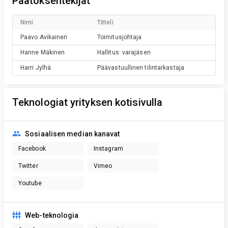
Päätöksentekijät
Nimi
Titteli
Paavo
Avikainen
Toimitusjohtaja
Hanne
Mäkinen
Hallitus: varajäsen
Harri
Jylhä
Päävastuullinen tilintarkastaja
Teknologiat yrityksen kotisivulla
Sosiaalisen median kanavat
Facebook
Instagram
Twitter
Vimeo
Youtube
Web-teknologia