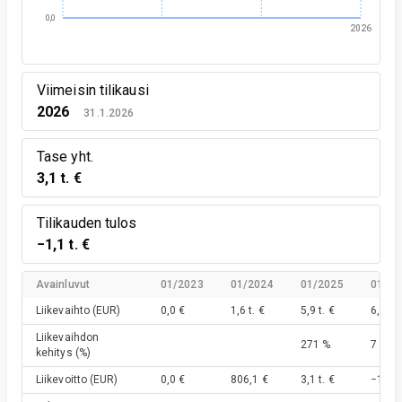
0,0
2026
Viimeisin tilikausi
2026
31.1.2026
Tase yht.
3,1 t. €
Tilikauden tulos
−1,1 t. €
Avainluvut
01/2023
01/2024
01/2025
01/20
Liikevaihto
(EUR)
0,0 €
1,6 t. €
5,9 t. €
6,3 t. 
Liikevaihdon
271 %
7 %
kehitys
(%)
Liikevoitto
(EUR)
0,0 €
806,1 €
3,1 t. €
−1,1 t.