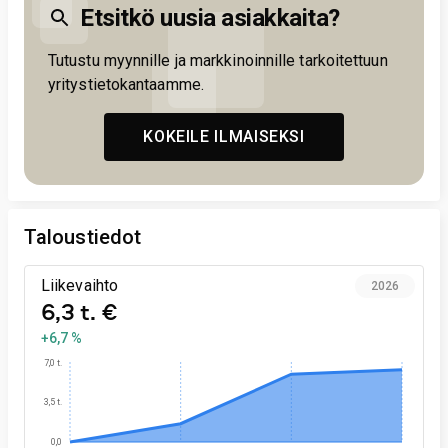
Etsitkö uusia asiakkaita?
Tutustu myynnille ja markkinoinnille tarkoitettuun
yritystietokantaamme.
KOKEILE ILMAISEKSI
Taloustiedot
Liikevaihto
2026
6,3 t. €
+6,7 %
7,0 t.
3,5 t.
0,0