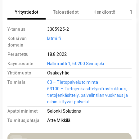
Yritystiedot
Taloustiedot
Henkilöstö
Tekn
Y-tunnus
3305925-2
Kotisivun
latmi.fi
domain
Perustettu
18.8.2022
Käyntiosoite
Hallinraitti 1, 60200 Seinäjoki
Yhtiömuoto
Osakeyhtiö
Toimiala
63 – Tietopalvelutoiminta
63100 – Tietojenkäsittelyinfrastruktuuri,
tietojenkäsittely, palvelintilan vuokraus ja
niihin liittyvät palvelut
Aputoiminimet
Salonki Solutions
Toimitusjohtaja
Atte Mikkilä