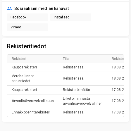
Sosiaalisen median kanavat
Facebook
Instafeed
Vimeo
Rekisteritiedot
Rekisteri
Tila
Rekisteröin
Kaupparekisteri
Rekisterissä
18.08.2022
Verohallinnon
Rekisterissä
18.08.2022
perustiedot
Kaupparekisteri
Rekisteröimätön
17.08.2022
Liiketoiminnasta
Arvonlisäverovelvollisuus
17.08.2022
arvonlisäverovelvollinen
Ennakkoperintärekisteri
Rekisterissä
17.08.2022