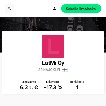
Kokeile ilmaiseksi
L
LatMi Oy
SEINÄJOKI, FI
Liikevaihto
Liikevoitto
Henkilöstö
6,3 t. €
−17,3 %
1