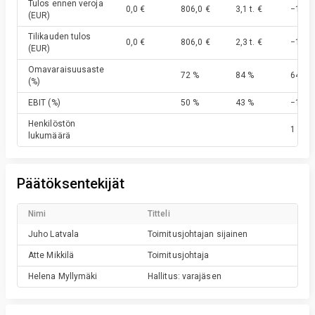
Tulos ennen veroja
0,0 €
806,0 €
3,1 t. €
−1,1 t.
(EUR)
Tilikauden tulos
0,0 €
806,0 €
2,3 t. €
−1,1 t.
(EUR)
Omavaraisuusaste
72 %
84 %
64 %
(%)
EBIT
(%)
50 %
43 %
−17 %
Henkilöstön
1
lukumäärä
Päätöksentekijät
Nimi
Titteli
Juho
Latvala
Toimitusjohtajan sijainen
Atte
Mikkilä
Toimitusjohtaja
Helena
Myllymäki
Hallitus: varajäsen