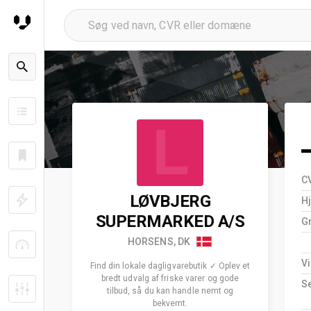
L
C
LØVBJERG
H
SUPERMARKED A/S
G
HORSENS, DK
V
Find din lokale dagligvarebutik ✓ Oplev et
bredt udvalg af friske varer og gode
S
tilbud, så du kan handle nemt og
bekvemt.