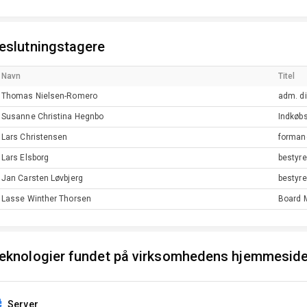
eslutningstagere
Navn
Titel
Thomas
Nielsen-Romero
adm. di
Susanne Christina
Hegnbo
Indkøbs
Lars
Christensen
forman
Lars
Elsborg
bestyr
Jan Carsten
Løvbjerg
bestyr
Lasse Winther
Thorsen
Board 
eknologier fundet på virksomhedens hjemmesid
Server