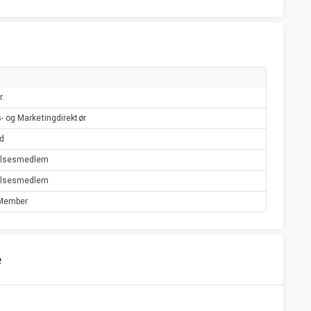
r.
- og Marketingdirektør
d
elsesmedlem
elsesmedlem
Member
e