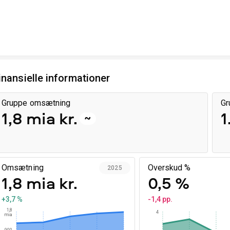
inansielle informationer
Gruppe omsætning
Gr
1,8 mia kr.
1
~
Omsætning
Overskud %
2025
1,8 mia kr.
0,5 %
+3,7 %
-1,4 pp.
1,8
4
mia
900