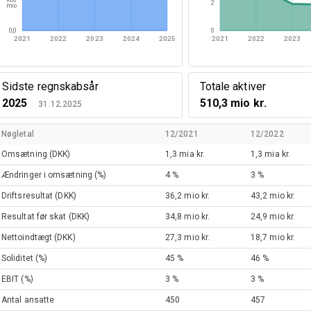
2
mio
0,0
0
2021
2022
2023
2024
2025
2021
2022
2023
Sidste regnskabsår
Totale aktiver
2025
510,3 mio kr.
31.12.2025
Nøgletal
12/2021
12/2022
Omsætning
(DKK)
1,3 mia kr.
1,3 mia kr.
Ændringer i omsætning
(%)
4 %
3 %
Driftsresultat
(DKK)
36,2 mio kr.
43,2 mio kr.
Resultat før skat
(DKK)
34,8 mio kr.
24,9 mio kr.
Nettoindtægt
(DKK)
27,3 mio kr.
18,7 mio kr.
Soliditet
(%)
45 %
46 %
EBIT
(%)
3 %
3 %
Antal ansatte
450
457