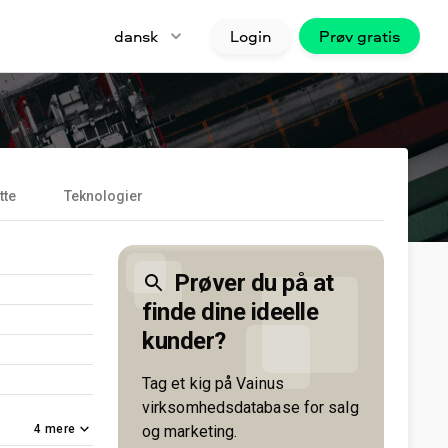
dansk
Login
Prøv gratis
tte
Teknologier
Prøver du på at
finde dine ideelle
kunder?
Tag et kig på Vainus
virksomhedsdatabase for salg
4
mere
og marketing.