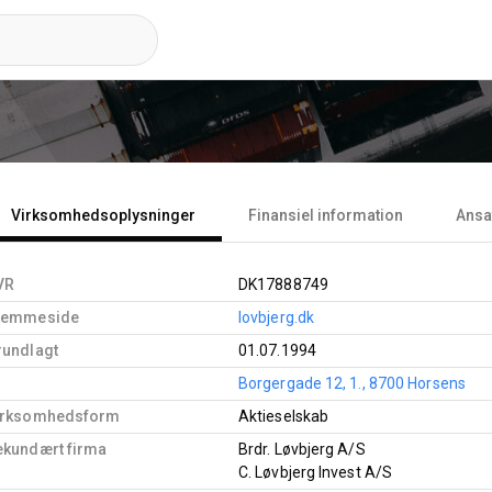
Virksomhedsoplysninger
Finansiel information
Ansa
VR
DK17888749
jemmeside
lovbjerg.dk
rundlagt
01.07.1994
Borgergade 12, 1., 8700 Horsens
irksomhedsform
Aktieselskab
ekundært firma
Brdr. Løvbjerg A/S
C. Løvbjerg Invest A/S