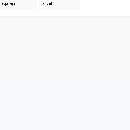
Requirejs
Xhtml
Privacy & Terms
© Vainu.io Software Oy