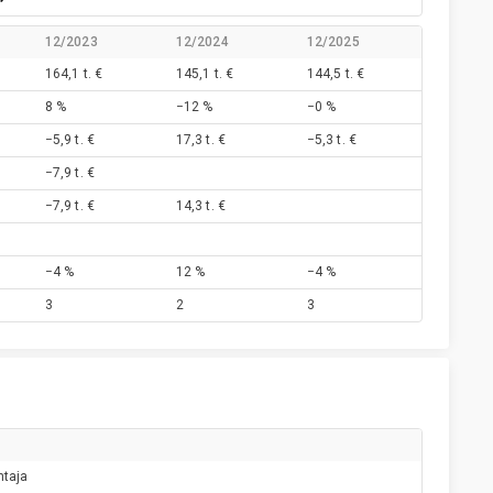
12/2023
12/2024
12/2025
164,1 t. €
145,1 t. €
144,5 t. €
8 %
−12 %
−0 %
−5,9 t. €
17,3 t. €
−5,3 t. €
−7,9 t. €
−7,9 t. €
14,3 t. €
−4 %
12 %
−4 %
3
2
3
htaja