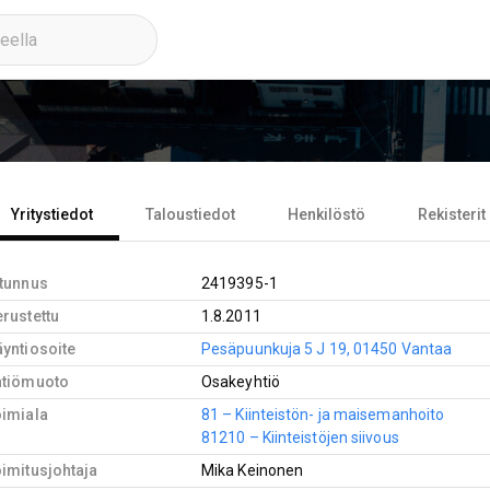
Yritystiedot
Taloustiedot
Henkilöstö
Rekisterit
-tunnus
2419395-1
rustettu
1.8.2011
yntiosoite
Pesäpuunkuja 5 J 19, 01450 Vantaa
htiömuoto
Osakeyhtiö
oimiala
81 – Kiinteistön- ja maisemanhoito
81210 – Kiinteistöjen siivous
imitusjohtaja
Mika Keinonen