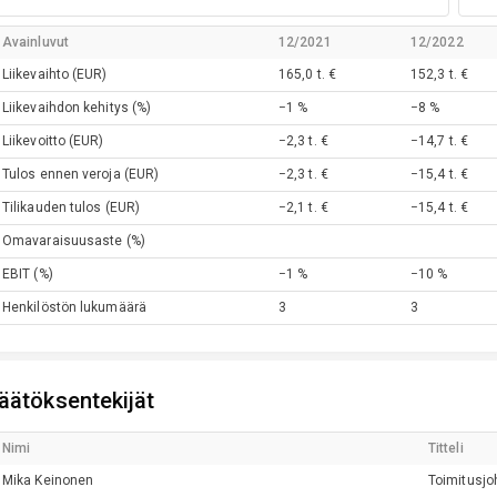
Avainluvut
12/2021
12/2022
Liikevaihto
(EUR)
165,0 t. €
152,3 t. €
Liikevaihdon kehitys
(%)
−1 %
−8 %
Liikevoitto
(EUR)
−2,3 t. €
−14,7 t. €
Tulos ennen veroja
(EUR)
−2,3 t. €
−15,4 t. €
Tilikauden tulos
(EUR)
−2,1 t. €
−15,4 t. €
Omavaraisuusaste
(%)
EBIT
(%)
−1 %
−10 %
Henkilöstön lukumäärä
3
3
äätöksentekijät
Nimi
Titteli
Mika
Keinonen
Toimitusjo