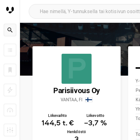
P
Y
Parisiivous Oy
Pe
VANTAA, FI
Kä
Y
Liikevaihto
Liikevoitto
T
144,5 t. €
−3,7 %
Henkilöstö
To
3