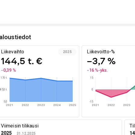
aloustiedot
Liikevaihto
Liikevoitto-%
2025
144,5 t. €
−3,7 %
−0,39 %
−16 %-yks.
170 t.
15
85,0 t.
0
0,0
-15
2021
2022
2023
2024
2025
2021
2022
2023
Viimeisin tilikausi
Ti
2025
14
31.12.2025