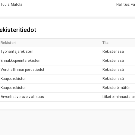
Tuula
Matola
Hallitus: v
ekisteritiedot
Rekisteri
Tila
Työnantajarekisteri
Rekisterissä
Ennakkoperintärekisteri
Rekisterissä
Verohallinnon perustiedot
Rekisterissä
Kaupparekisteri
Rekisterissä
Kaupparekisteri
Rekisteröimätön
Arvonlisäverovelvollisuus
Liiketoiminnasta ar