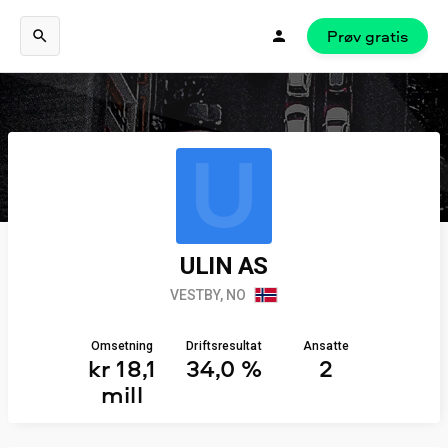
Prøv gratis
U
ULIN AS
VESTBY, NO
Omsetning
Driftsresultat
Ansatte
kr 18,1
34,0 %
2
mill