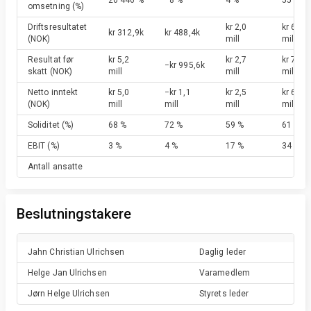
20 446 %
−8 %
4 %
55 %
omsetning
(%)
Driftsresultatet
kr 2,0
kr 6,2
kr 312,9k
kr 488,4k
(NOK)
mill
mill
Resultat før
kr 5,2
kr 2,7
kr 7,3
−kr 995,6k
skatt
(NOK)
mill
mill
mill
Netto inntekt
kr 5,0
−kr 1,1
kr 2,5
kr 6,2
(NOK)
mill
mill
mill
mill
Soliditet
(%)
68 %
72 %
59 %
61 %
EBIT
(%)
3 %
4 %
17 %
34 %
Antall ansatte
Beslutningstakere
Jahn Christian
Ulrichsen
Daglig leder
Helge Jan
Ulrichsen
Varamedlem
Jørn Helge
Ulrichsen
Styrets leder