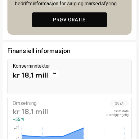
bedriftsinformasjon for salg og markedsføring.
PRØV GRATIS
Finansiell informasjon
Konserninntekter
~
kr 18,1 mill
Omsetning
2024
kr 18,1 mill
Siste data

ikke tilgjengelig
+55 %
19,0
mill
9,5