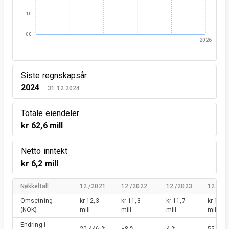
1,0
0,0
2026
Siste regnskapsår
2024
31.12.2024
Totale eiendeler
kr 62,6 mill
Netto inntekt
kr 6,2 mill
Nøkkeltall
12./2021
12./2022
12./2023
12./20
Omsetning
kr 12,3
kr 11,3
kr 11,7
kr 18,1
(NOK)
mill
mill
mill
mill
Endring i