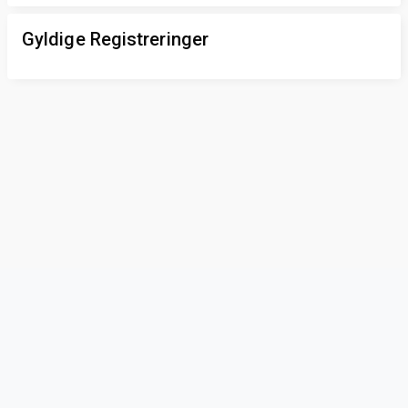
Gyldige Registreringer
Privacy & Terms
© Vainu.io Software Oy