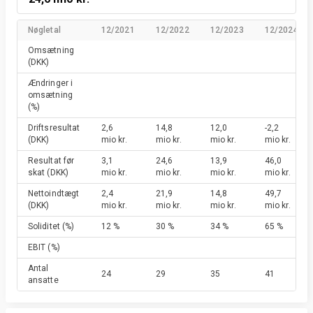
Nøgletal
12/2021
12/2022
12/2023
12/2024
Omsætning
(DKK)
Ændringer i
omsætning
(%)
Driftsresultat
2,6
14,8
12,0
-2,2
(DKK)
mio kr.
mio kr.
mio kr.
mio kr.
Resultat før
3,1
24,6
13,9
46,0
skat
(DKK)
mio kr.
mio kr.
mio kr.
mio kr.
Nettoindtægt
2,4
21,9
14,8
49,7
(DKK)
mio kr.
mio kr.
mio kr.
mio kr.
Soliditet
(%)
12 %
30 %
34 %
65 %
EBIT
(%)
Antal
24
29
35
41
ansatte