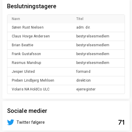
Beslutningstagere
Navn
Titel
Søren Rust
Nielsen
adm. dir.
Claus Hovge
Andersen
bestyrelsesmedlem
Brian
Beattie
bestyrelsesmedlem
Frank
Gustafsson
bestyrelsesmedlem
Rasmus
Mandrup
bestyrelsesmedlem
Jesper
Ulsted
formand
Preben Lindbjerg
Mehlsen
direktion
Volaris NA HoldCo
ULC
ejerregister
Sociale medier
71
Twitter følgere