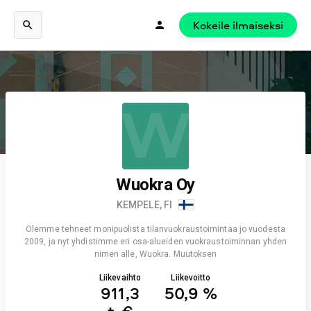
Kokeile ilmaiseksi
W
Wuokra Oy
KEMPELE, FI
Olemme tehneet monipuolista tilanvuokraustoimintaa jo vuodesta
2009, ja nyt yhdistimme eri osa-alueiden vuokraustoiminnan yhden
nimen alle, Wuokra. Muutoksen
Liikevaihto
Liikevoitto
911,3
50,9 %