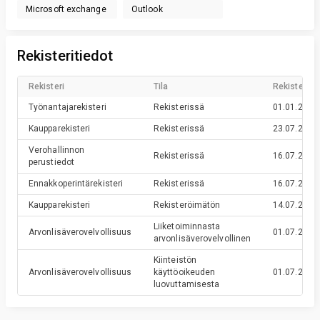
Microsoft exchange
Outlook
Rekisteritiedot
Rekisteri
Tila
Rekisteröin
Työnantajarekisteri
Rekisterissä
01.01.2026
Kaupparekisteri
Rekisterissä
23.07.2003
Verohallinnon
Rekisterissä
16.07.2003
perustiedot
Ennakkoperintärekisteri
Rekisterissä
16.07.2003
Kaupparekisteri
Rekisteröimätön
14.07.2003
Liiketoiminnasta
Arvonlisäverovelvollisuus
01.07.2003
arvonlisäverovelvollinen
Kiinteistön
Arvonlisäverovelvollisuus
käyttöoikeuden
01.07.2003
luovuttamisesta