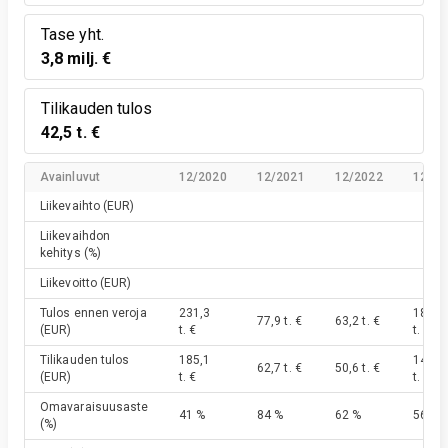
Tase yht.
3,8 milj. €
Tilikauden tulos
42,5 t. €
Avainluvut
12/2020
12/2021
12/2022
12/20
Liikevaihto
(EUR)
Liikevaihdon
kehitys
(%)
Liikevoitto
(EUR)
Tulos ennen veroja
231,3
182,2
77,9 t. €
63,2 t. €
(EUR)
t. €
t. €
Tilikauden tulos
185,1
145,2
62,7 t. €
50,6 t. €
(EUR)
t. €
t. €
Omavaraisuusaste
41 %
84 %
62 %
56 %
(%)