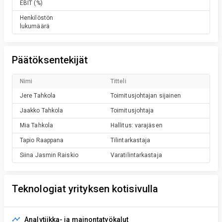
EBIT
(%)
Henkilöstön
lukumäärä
Päätöksentekijät
Nimi
Titteli
Jere
Tahkola
Toimitusjohtajan sijainen
Jaakko
Tahkola
Toimitusjohtaja
Mia
Tahkola
Hallitus: varajäsen
Tapio
Raappana
Tilintarkastaja
Siina Jasmin
Raiskio
Varatilintarkastaja
Teknologiat yrityksen kotisivulla
Analytiikka- ja mainontatyökalut