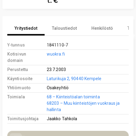
t. €
Yritystiedot
Taloustiedot
Henkilöstö
Tekn
Y-tunnus
1841110-7
Kotisivun
wuokra.fi
domain
Perustettu
23.7.2003
Käyntiosoite
Laturikuja 2, 90440 Kempele
Yhtiömuoto
Osakeyhtiö
Toimiala
68 – Kiinteistöalan toiminta
68203 – Muu kiinteistöjen vuokraus ja
hallinta
Toimitusjohtaja
Jaakko Tahkola